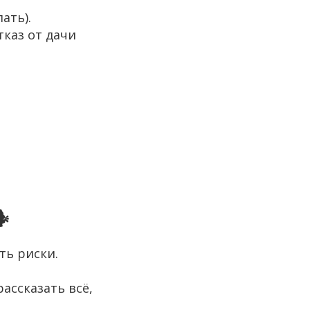
ать).
тказ от дачи
️
ть риски.
ассказать всё,