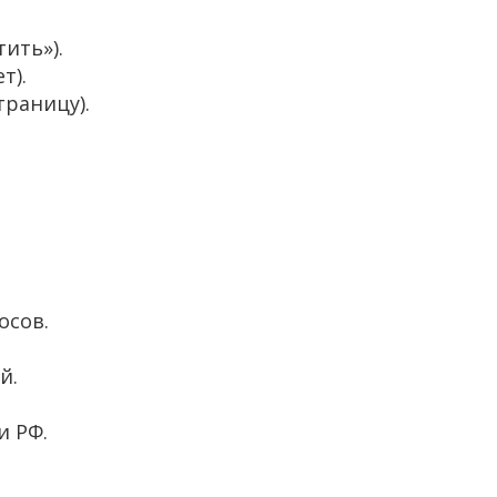
тить»).
т).
траницу).
осов.
й.
и РФ.