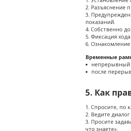
1. Установление 
2. Разъяснение п
3. Предупрежден
показаний.
4. Собственно д
5. Фиксация хода
6. Ознакомление
Временные рамки
непрерывный д
после перерыва
5. Как пра
1. Спросите, по
2. Ведите диало
3. Просите зада
что знаете».