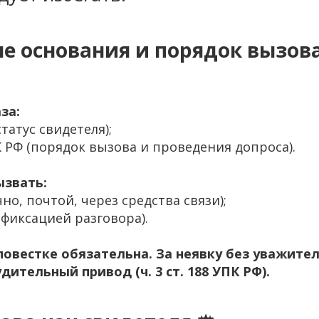
ые основания и порядок вызов
за:
статус свидетеля);
К РФ (порядок вызова и проведения допроса).
ызвать:
но, почтой, через средства связи);
 фиксацией разговора).
 повестке обязательна. За неявку без уважите
ительный привод (ч. 3 ст. 188 УПК РФ).