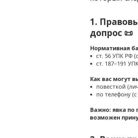
1. Правов
допрос 📜
Нормативная ба
ст. 56 УПК РФ (
ст. 187–191 УП
Как вас могут в
повесткой (лич
по телефону (с
Важно: явка по
возможен принуд