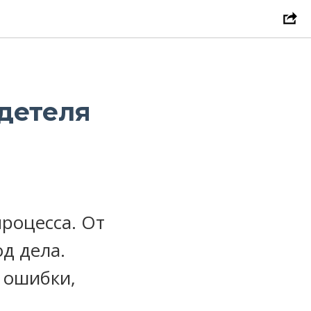
идетеля
роцесса. От
од дела.
 ошибки,