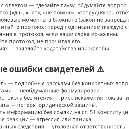
 с ответом — сделайте паузу, обдумайте вопрос.
тко («да», «нет», «не помню», «затрудняюсь отве
лючевые моменты в блокноте (закон не запрещае
читайте протокол перед подписанием (каждую с
чания в протокол, если ваши слова искажены.
те протокол, не прочитав его.
иях — заявляйте ходатайства или жалобы.
ые ошибки свидетелей ⚠️
ть — подробные рассказы без конкретных вопр
етами — необдуманные формулировки.
отокола без чтения — риск искажения показани
ката — потеря юридической защиты.
ь информацию без ссылки на ст. 51 Конституци
 реакции — агрессия или паника.
анных следствия — уголовная ответственность.