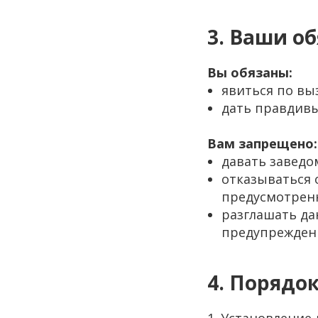
3. Ваши об
Вы обязаны:
явиться по выз
дать правдивы
Вам запрещено:
давать заведом
отказываться о
предусмотренн
разглашать да
предупреждены 
4. Порядо