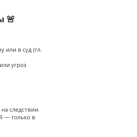
ы 🚨
 или в суд (гл.
или угроз.
 на следствии.
й — только в