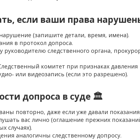
ать, если ваши права нарушен
 нарушение (запишите детали, время, имена).
ания в протокол допроса.
у руководителю следственного органа, прокурору
 Следственный комитет при признаках давления 
удио‑ или видеозапись (если это разрешено).
ости допроса в суде 🏛️
ваны повторно, даже если уже давали показания
слушать вас лично (оглашение прежних показани
х случаях).
ения аналогичны следственному допросу.