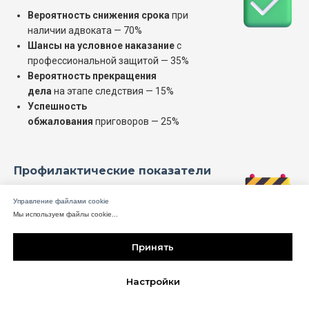
Вероятность снижения срока
при
наличии адвоката — 70%
Шансы на условное наказание
с
профессиональной защитой — 35%
Вероятность прекращения
дела
на этапе следствия — 15%
Успешность
обжалования
приговоров — 25%
Профилактические показатели
Снижение количества
Управление файлами cookie
Мы используем файлы cookie...
необоснованных
обвинений
— до
25%
Принять
Предотвращение превышения
полномочий
следователями — 40%
Защита от незаконного
Помочь?
Настройки
задержания
— 35%
Уменьшение запрашиваемого