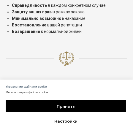
Справедливость
в каждом конкретном случае
Защиту ваших прав
в рамках закона
Минимально возможное
наказание
Восстановление
вашей репутации
Возвращение
к нормальной жизни
Ваш первый шаг к
Управление файлами cookie
свободе
Мы используем файлы cookie...
Принять
Не теряйте время на сомнения!
Свяжитесь со мной прямо
Помочь?
Настройки
сейчас, и я: